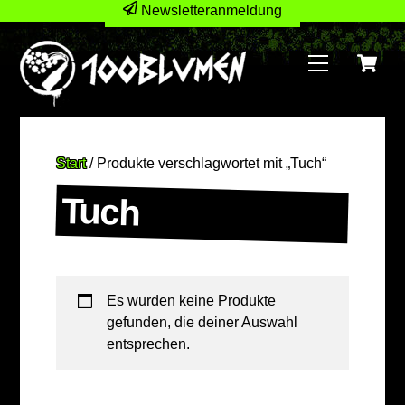
Skip
Newsletteranmeldung
to
C
content
Menu
Start
/ Produkte verschlagwortet mit „Tuch“
Tuch
Es wurden keine Produkte
gefunden, die deiner Auswahl
entsprechen.