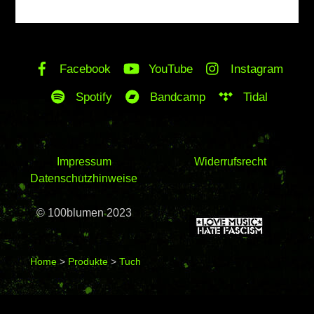
Back
Facebook
YouTube
Instagram
To
Top
Spotify
Bandcamp
Tidal
Impressum
Widerrufsrecht
Datenschutzhinweise
© 100blumen 2023
Home
>
Produkte
>
Tuch