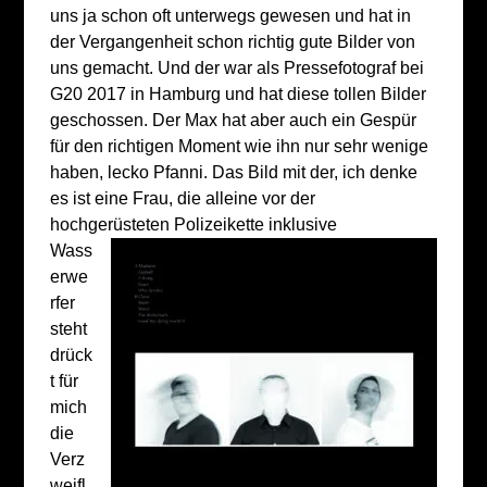
uns ja schon oft unterwegs gewesen und hat in
der Vergangenheit schon richtig gute Bilder von
uns gemacht. Und der war als Pressefotograf bei
G20 2017 in Hamburg und hat diese tollen Bilder
geschossen. Der Max hat aber auch ein Gespür
für den richtigen Moment wie ihn nur sehr wenige
haben, lecko Pfanni. Das Bild mit der, ich denke
es ist eine Frau, die alleine vor der
hochgerüsteten
Polizeikette inklusive
Wass
erwe
rfer
steht
drück
t für
mich
die
Verz
weifl