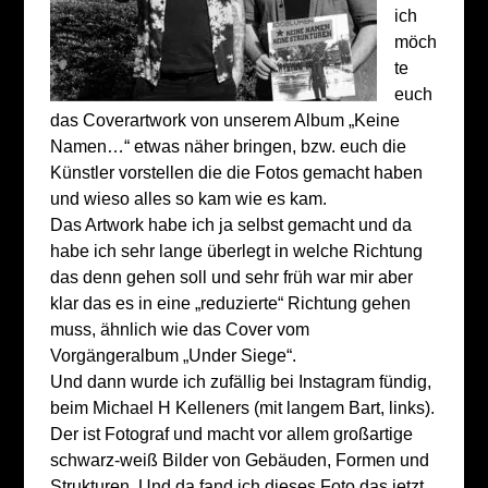
ich
möch
te
euch
das Coverartwork von unserem Album „Keine
Namen…“ etwas näher bringen, bzw. euch die
Künstler vorstellen die die Fotos gemacht haben
und wieso alles so kam wie es kam.
Das Artwork habe ich ja selbst gemacht und da
habe ich sehr lange überlegt in welche Richtung
das denn gehen soll und sehr früh war mir aber
klar das es in eine „reduzierte“ Richtung gehen
muss, ähnlich wie das Cover vom
Vorgängeralbum „Under Siege“.
Und dann wurde ich zufällig bei Instagram fündig,
beim Michael H Kelleners (mit langem Bart, links).
Der ist Fotograf und macht vor allem großartige
schwarz-weiß Bilder von Gebäuden, Formen und
Strukturen. Und da fand ich dieses Foto das jetzt