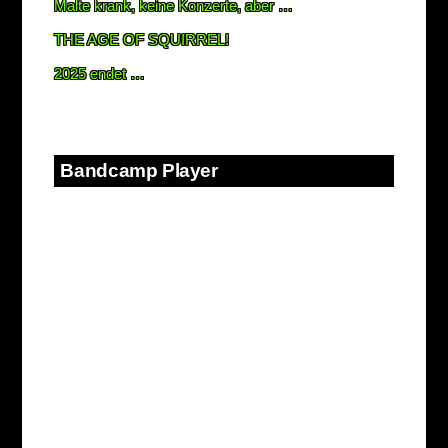
Malte krank, keine Konzerte, aber …
THE AGE OF SQUIRREL!
2025 endet …
Bandcamp Player