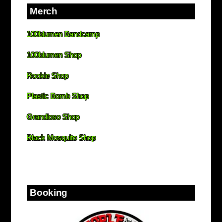
Merch
100blumen Bandcamp
100blumen Shop
Rookie Shop
Plastic Bomb Shop
Grandioso Shop
Black Mosquito Shop
Booking