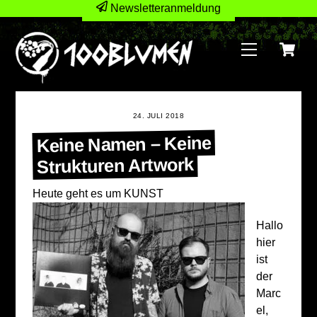
Skip
Newsletteranmeldung
to
C
content
Menu
24. JULI 2018
Keine Namen – Keine
Strukturen Artwork
Heute ge
ht es um KUNST
Hallo
hier
ist
der
Marc
el,